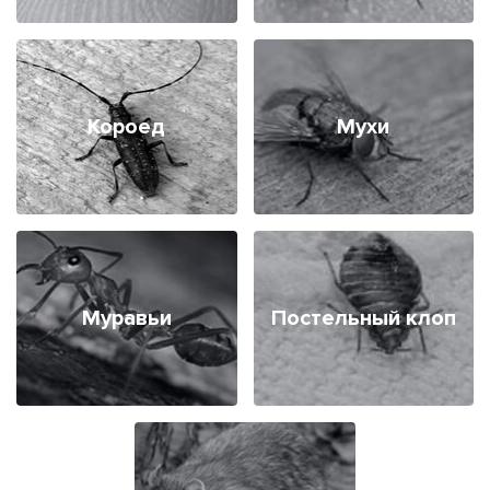
Короед
Мухи
Муравьи
Постельный клоп