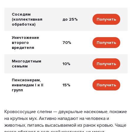
Соседям
(коллективная
до 25%
Получить
обработка)
Уничтожение
второго
70%
Получить
вредителя
Многодетным
10%
Получить
семьям
Пенсионерам,
инвалидам I и II
15%
Получить
групп
Кровососущие слепни — двукрылые насекомые, похожие
на крупных мух. Активно нападают на человека и
животных, питаясь высасываемой из ранок кровью. Чаще
всего обитают в сельской местности, но могут