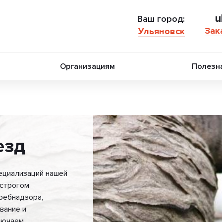
u
Ваш город:
Зак
Ульяновск
Организациям
Полезн
езд
пециализаций нашей
 строгом
ребнадзора,
вание и
лючаем