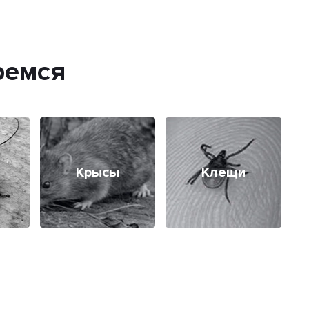
ремся
Крысы
Клещи