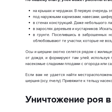
на крышах и чердаках. В первую очередь э
под наружными карнизами, навесами, шифе
в стенах конструкций. Даже небольшого ла
в зарослях деревьев и кустарников. Искат
в грунте. Поселившись в заброшенных н
облюбовывают те участки, которые не воз
Осы и шершни охотно селятся рядом с жилище
от дождя, и формируют там улей, используя
насекомые сладкими плодами с огорода или са
Если вам не удается найти месторасположен
шершня (осу, пчелу). Привяжите к тельцу насек
Уничтожение роя в