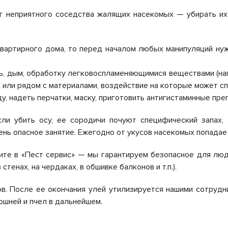
т неприятного соседства жалящих насекомых — убирать их
квартирного дома, то перед началом любых манипуляций ну
, дым, обработку легковоспламеняющимися веществами (нап
х или рядом с материалами, воздействие на которые может с
 надеть перчатки, маску, приготовить антигистаминные препа
Если убить осу, ее сородичи почуют специфический запах,
ень опасное занятие. Ежегодно от укусов насекомых попадае
ите в «Пест сервис» — мы гарантируем безопасное для лю
тенах, на чердаках, в обшивке балконов и т.п.).
в. После ее окончания улей утилизируется нашими сотруд
ршней и пчел в дальнейшем.