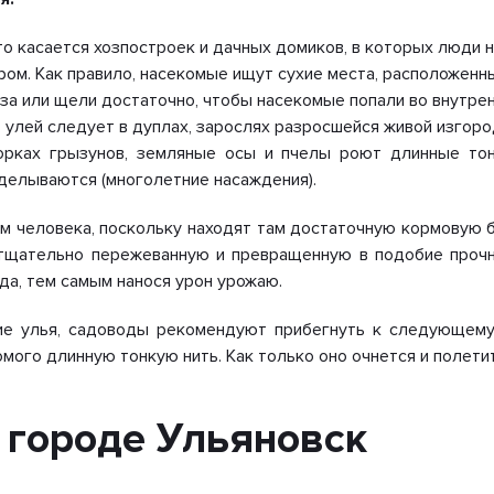
то касается хозпостроек и дачных домиков, в которых люди н
ром. Как правило, насекомые ищут сухие места, расположенн
за или щели достаточно, чтобы насекомые попали во внутрен
ь улей следует в дуплах, зарослях разросшейся живой изгоро
орках грызунов, земляные осы и пчелы роют длинные то
делываются (многолетние насаждения).
м человека, поскольку находят там достаточную кормовую б
 тщательно пережеванную и превращенную в подобие проч
да, тем самым нанося урон урожаю.
ие улья, садоводы рекомендуют прибегнуть к следующему
омого длинную тонкую нить. Как только оно очнется и полетит
 городе Ульяновск